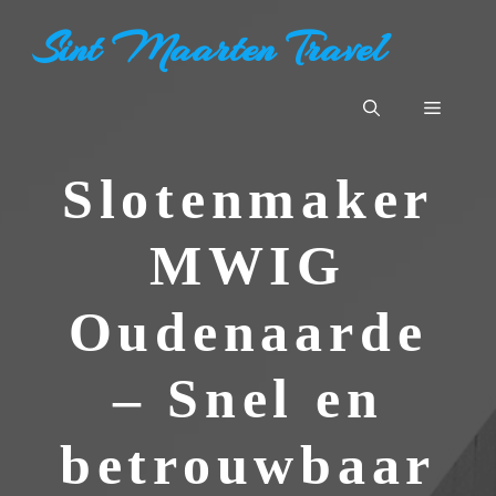
Ga
Sint Maarten Travel
naar
de
inhoud
Menu
Slotenmaker
MWIG
Oudenaarde
– Snel en
betrouwbaar