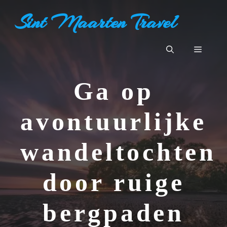
Ga
Sint Maarten Travel
naar
de
inhoud
Menu
Ga op
avontuurlijke
wandeltochten
door ruige
bergpaden