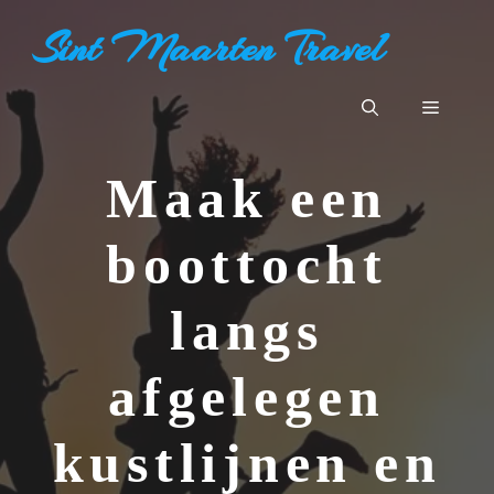
Ga
Sint Maarten Travel
naar
de
inhoud
Menu
Maak een
boottocht
langs
afgelegen
kustlijnen en