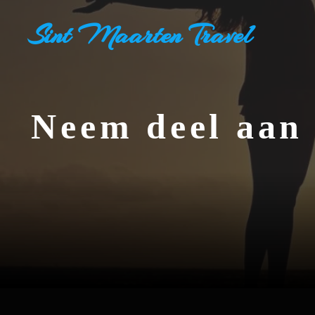
Ga
Sint Maarten Travel
naar
de
inhoud
Neem deel aan 