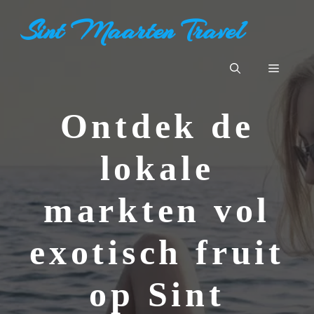
Ga
Sint Maarten Travel
naar
de
inhoud
Menu
Ontdek de
lokale
markten vol
exotisch fruit
op Sint