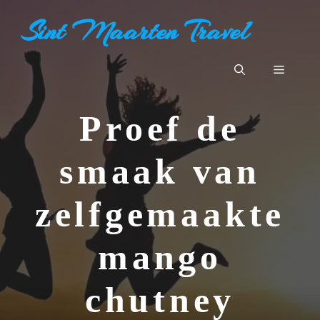
Ga
Sint Maarten Travel
naar
de
inhoud
Menu
Proef de
smaak van
zelfgemaakte
mango
chutney